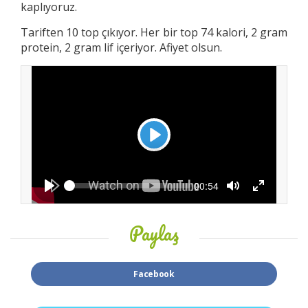
kaplıyoruz.
Tariften 10 top çıkıyor. Her bir top 74 kalori, 2 gram
protein, 2 gram lif içeriyor. Afiyet olsun.
Play
Seek
Current
00:54
time
Play
Toggle
Toggle
Mute
Fullscreen
Paylaş
Facebook